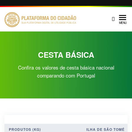
PLATAFOR
Serviço de
MENU
utilidade
DO CIDADÃ
pública e
administrativa
CESTA BÁSICA
Confira os valores de cesta básica nacional
comparando com Portugal
PRODUTOS (KG)
ILHA DE SÃO TOMÉ