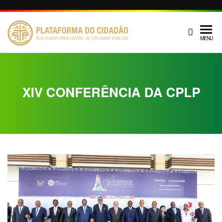
PLATAFOR
Serviço de
MENU
utilidade
DO CIDADÃ
pública e
administrativa
XIV CONFERÊNCIA DA CPLP