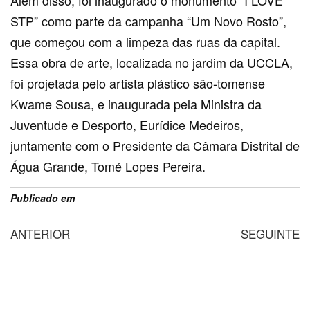
Além disso, foi inaugurado o monumento “I LOVE
STP” como parte da campanha “Um Novo Rosto”,
que começou com a limpeza das ruas da capital.
Essa obra de arte, localizada no jardim da UCCLA,
foi projetada pelo artista plástico são-tomense
Kwame Sousa, e inaugurada pela Ministra da
Juventude e Desporto, Eurídice Medeiros,
juntamente com o Presidente da Câmara Distrital de
Água Grande, Tomé Lopes Pereira.
Publicado em
Sem categoria
ANTERIOR
SEGUINTE
Identidade digital no
Registo de Turistas em São
mercado financeiro africano
Tomé e Príncipe